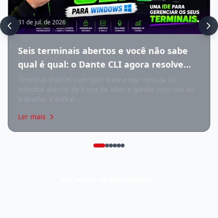
31 de jul. de 2026
Seis terminais abertos e você não sabe
qual é qual: o Dante CLI agora resolve
isso no Windows
Terminal macOS com Split View e voz: reduza 23
minutos diários de troca de abas e ganhe foco real no
trabalho. Confira! ...
Ler mais
Ver todas as postagens