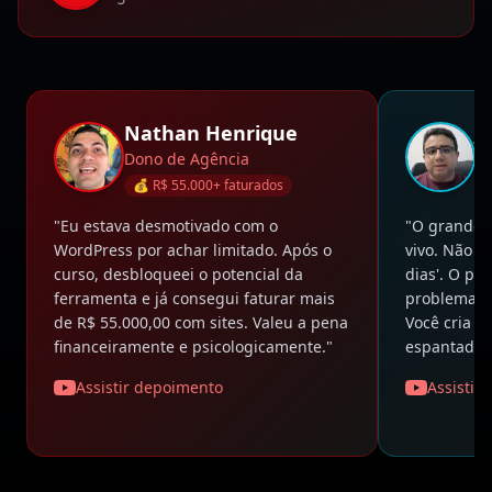
Nathan Henrique
J
Dono de Agência
Fo
💰 R$ 55.000+ faturados

"Eu estava desmotivado com o
"O grande d
WordPress por achar limitado. Após o
vivo. Não é
curso, desbloqueei o potencial da
dias'. O pro
ferramenta e já consegui faturar mais
problema na
de R$ 55.000,00 com sites. Valeu a pena
Você cria si
financeiramente e psicologicamente."
espantado 
Assistir depoimento
Assistir