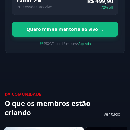
R$ 499,90
Pacote 20x
20 sessões ao vivo
72% off
Quero minha mentoria ao vivo →
PIX
•
Válido 12 meses
•
Agenda
DA COMUNIDADE
O que os membros estão
criando
Ver tudo →