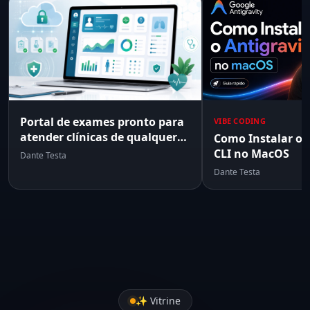
Portal de exames pronto para
VIBE CODING
atender clínicas de qualquer
Como Instalar o 
tamanho, sem travar
CLI no MacOS
Dante Testa
Dante Testa
✨ Vitrine