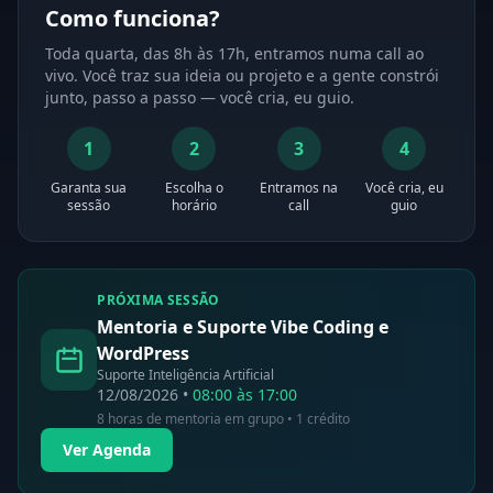
Como funciona?
Toda quarta, das 8h às 17h, entramos numa call ao
vivo. Você traz sua ideia ou projeto e a gente constrói
junto, passo a passo — você cria, eu guio.
1
2
3
4
Garanta sua
Escolha o
Entramos na
Você cria, eu
sessão
horário
call
guio
PRÓXIMA SESSÃO
Mentoria e Suporte Vibe Coding e
WordPress
Suporte Inteligência Artificial
12/08/2026 •
08:00 às 17:00
8 horas de mentoria em grupo • 1 crédito
Ver Agenda