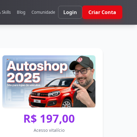
Login
Criar Conta
Skills
Blog
Comunidade
R$ 197,00
Acesso vitalício