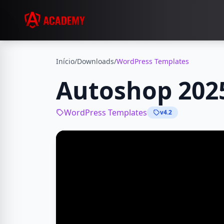
Início
/
Downloads
/
WordPress Templates
Autoshop 202
WordPress Templates
v4.2