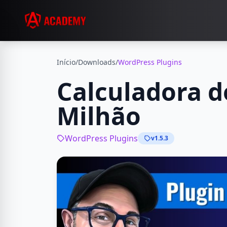
Início
/
Downloads
/
WordPress Plugins
Calculadora d
Milhão
WordPress Plugins
v1.5.3