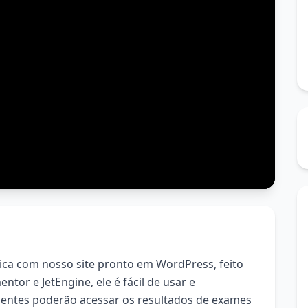
nica com nosso site pronto em WordPress, feito
ntor e JetEngine, ele é fácil de usar e
ientes poderão acessar os resultados de exames