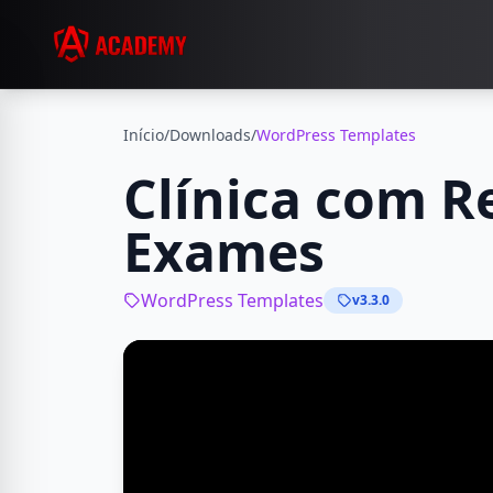
Início
/
Downloads
/
WordPress Templates
Clínica com R
Exames
WordPress Templates
v3.3.0