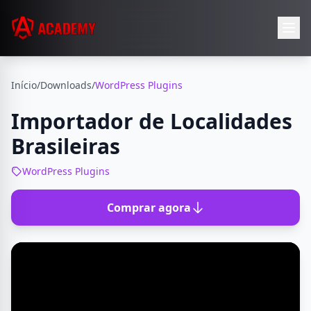
Início
/
Downloads
/
WordPress Plugins
Importador de Localidades
Brasileiras
WordPress Plugins
Comprar agora