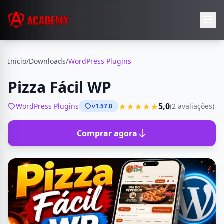
Início
/
Downloads
/
WordPress Plugins
Pizza Fácil WP
★★★★★
5,0
WordPress Plugins
(2 avaliações)
v1.57.0
Comprar agora