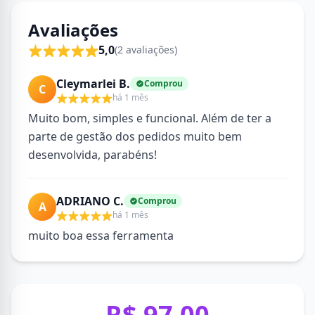
Avaliações
5,0
(2 avaliações)
Cleymarlei B.
Comprou
C
há 1 mês
Muito bom, simples e funcional. Além de ter a
parte de gestão dos pedidos muito bem
desenvolvida, parabéns!
ADRIANO C.
Comprou
A
há 1 mês
muito boa essa ferramenta
R$ 97,00