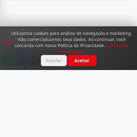
Utilizamos cookies para análise de navegação e marketing.
Não comercializamos seus dados. Ao continuar, você
concorda com nossa Política de Privacidade.
Política de
Privacidade
Rejeitar
Aceitar
© 2026 Academy Dante Testa. Todos os direitos reservados.
Termos de Uso
•
Política de Privacidade
•
Política de Reembolso
•
Consentimento de Cookies
Desenvolvido por
Dante Testa