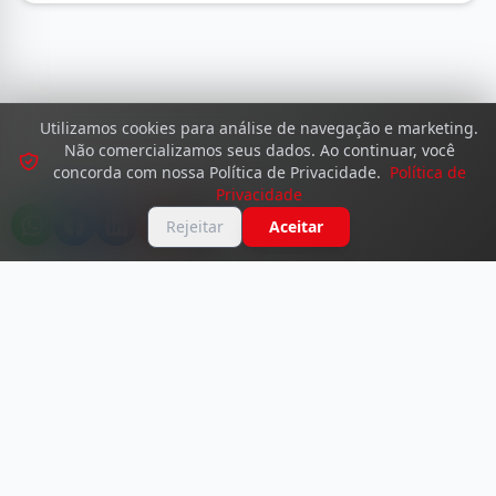
Utilizamos cookies para análise de navegação e marketing.
Não comercializamos seus dados. Ao continuar, você
concorda com nossa Política de Privacidade.
Política de
Privacidade
Rejeitar
Aceitar
© 2026 Academy Dante Testa. Todos os direitos reservados.
Termos de Uso
•
Política de Privacidade
•
Política de Reembolso
•
Consentimento de Cookies