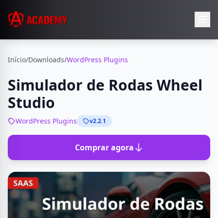
Início
/
Downloads
/
WordPress Plugins
Simulador de Rodas Wheel
Studio
WordPress Plugins
v2.2.1
Comprar agora