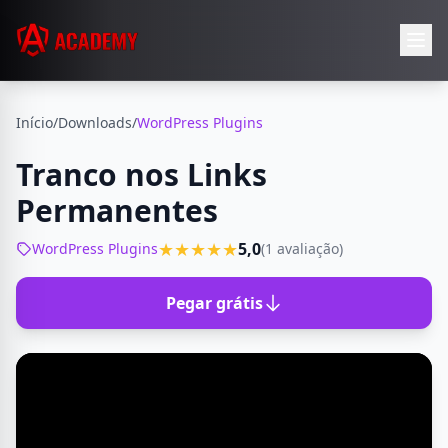
Início
/
Downloads
/
WordPress Plugins
Tranco nos Links
Permanentes
★★★★★
5,0
WordPress Plugins
(1 avaliação)
Pegar grátis